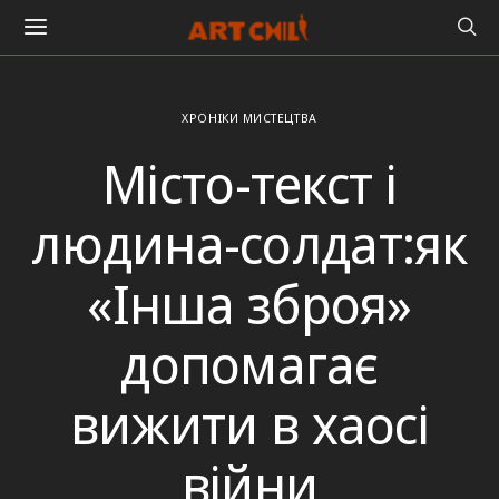
ХРОНІКИ МИСТЕЦТВА
Місто-текст і
людина-солдат:як
«Інша зброя»
допомагає
вижити в хаосі
війни