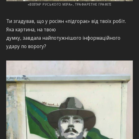
«ВІВТАР РУСЬКОГО МІРА», ТРАФАРЕТНЕ ГРАФІТІ
Ти згадував, що у росіян «підгорає» від твоїх робіт.
Яка картина, на твою
думку, завдала найпотужнішого інформаційного
удару по ворогу?