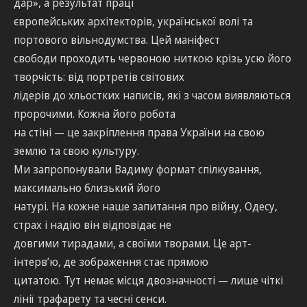
дар», а результат праці
європейських архітекторів, української волі та
портового вільнодумства. Цей маніфест
свободи проходить червоною ниткою крізь усю його
творчість: від портретів світових
лідерів до хльостких написів, які з часом виявляються
пророчими. Кожна його робота
на стіні — це закріплення права України на свою
землю та свою культуру.
Ми запропонували Вадиму формат спілкування,
максимально близький його
натурі. На кожне наше запитання про війну, Одесу,
страх і надію він відповідає не
довгими тирадами, а своїми творами. Це арт-
інтерв’ю, де зображення стає прямою
цитатою. Тут немає місця двозначності — лише чіткі
лінії трафарету та чесні сенси.