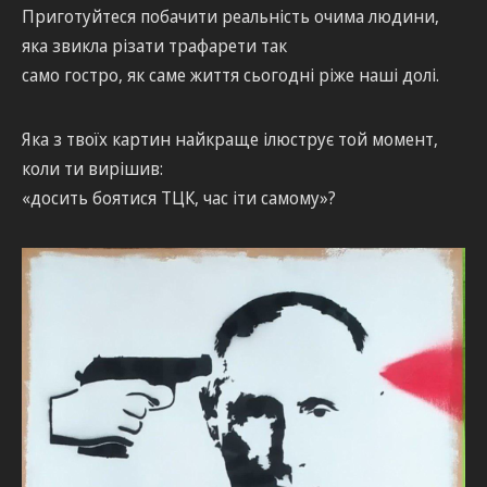
Приготуйтеся побачити реальність очима людини,
яка звикла різати трафарети так
само гостро, як саме життя сьогодні ріже наші долі.
Яка з твоїх картин найкраще ілюструє той момент,
коли ти вирішив:
«досить боятися ТЦК, час іти самому»?