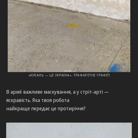
«КУБАНЬ — ЦЕ УКРАЇНА», ТРАФАРЕТНЕ ГРАФІТІ
В армії важливе маскування, а у стріт-арті —
яскравість. Яка твоя робота
найкраще передає це протиріччя?