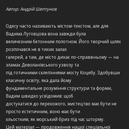
Автор: Андрій Шептунов
Одесу часто називають містом-текстом, але для
Вадима Луговцова вона завжди була
величезним бетонним полотном. Його творчий шлях
розпочався не в тихих залах
галерей, а там, де місто дихає по-справжньому — на
зламах Деволанівського узвозу та
під готичними склепіннями мосту Коцебу. Здобувши
класичну освіту, яка дала йому
фундаментальне розуміння структури та форми,
Вадим швидко усвідомив: щоб
достукатися до перехожого, мистецтво має бути не
просто естетичним, воно має бути
хльостким, як морський бриз під час шторму.
Цей матеріал — продовження нашої спеціальної