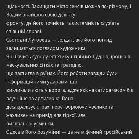
щільності. Захищати місто сенсів можна по-різному, і
Вадим знайшов свою ділянку
фронту, де його точність та системність служать
спільній справі.
Сьогодні Луговець — солдат, але його погляд
залишається поглядом художника.
Він бачить сувору естетику штабних буднів, іронію в
маскувальних сітках та трагедію,
що застигла в руїнах. Його роботи завжди були
інформаційними ударами, що
викликали лють у ворога, адже якісна сатира часом б’є
влучніше за артилерію. Вона
десакралізує страх, перетворюючи «велике та
жахливе» на привід для гіркої, але
визвольної усмішки.
Одеса в його розумінні — це не міфічний «російський