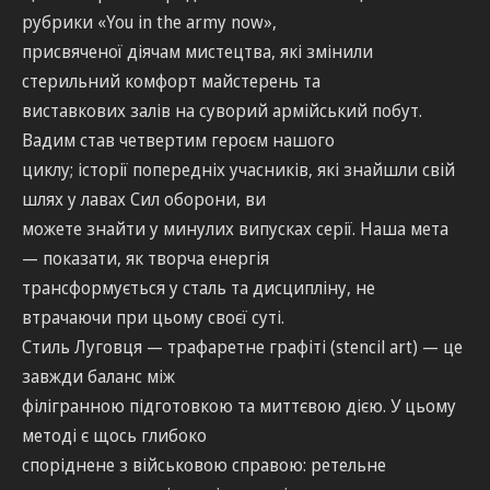
рубрики «You in the army now»,
присвяченої діячам мистецтва, які змінили
стерильний комфорт майстерень та
виставкових залів на суворий армійський побут.
Вадим став четвертим героєм нашого
циклу; історії попередніх учасників, які знайшли свій
шлях у лавах Сил оборони, ви
можете знайти у минулих випусках серії. Наша мета
— показати, як творча енергія
трансформується у сталь та дисципліну, не
втрачаючи при цьому своєї суті.
Стиль Луговця — трафаретне графіті (stencil art) — це
завжди баланс між
філігранною підготовкою та миттєвою дією. У цьому
методі є щось глибоко
споріднене з військовою справою: ретельне