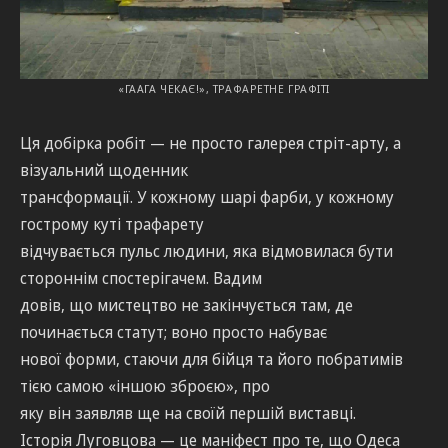
«ГААГА ЧЕКАЄ!», ТРАФАРЕТНЕ ГРАФІТІ
Ця добірка робіт — не просто галерея стріт-арту, а
візуальний щоденник
трансформації. У кожному шарі фарби, у кожному
гострому куті трафарету
відчувається пульс людини, яка відмовилася бути
стороннім спостерігачем. Вадим
довів, що мистецтво не закінчується там, де
починається статут; воно просто набуває
нової форми, стаючи для бійця та його побратимів
тією самою «іншою зброєю», про
яку він заявляв ще на своїй першій виставці.
Історія Луговцова — це маніфест про те, що Одеса