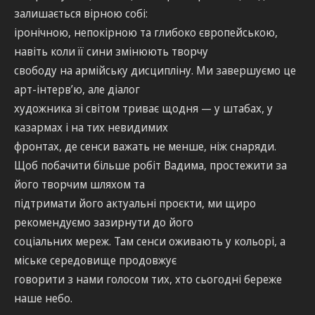
залишається вірною собі:
іронічною, непокірною та глибоко європейською,
навіть коли її сини змінюють творчу
свободу на армійську дисципліну. Ми завершуємо це
арт-інтерв’ю, але діалог
художника зі світом триває щодня — у штабах, у
казармах і на тих невидимих
фронтах, де сенси важать не менше, ніж снаряди.
Щоб побачити більше робіт Вадима, простежити за
його творчим шляхом та
підтримати його актуальні проєкти, ми щиро
рекомендуємо зазирнути до його
соціальних мереж. Там сенси оживають у кольорі, а
міське середовище продовжує
говорити з нами голосом тих, хто сьогодні береже
наше небо.