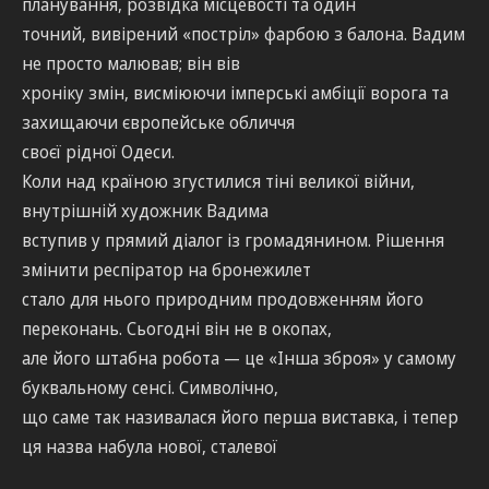
планування, розвідка місцевості та один
точний, вивірений «постріл» фарбою з балона. Вадим
не просто малював; він вів
хроніку змін, висміюючи імперські амбіції ворога та
захищаючи європейське обличчя
своєї рідної Одеси.
Коли над країною згустилися тіні великої війни,
внутрішній художник Вадима
вступив у прямий діалог із громадянином. Рішення
змінити респіратор на бронежилет
стало для нього природним продовженням його
переконань. Сьогодні він не в окопах,
але його штабна робота — це «Інша зброя» у самому
буквальному сенсі. Символічно,
що саме так називалася його перша виставка, і тепер
ця назва набула нової, сталевої