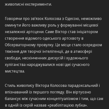
живописні експерименти.
Говорячи про зв’язок Колосова з Одесою, неможливо
оминути його важливу роль у формуванні місцевої
незалежної артсцени. Саме Віктор став ініціатором
створення відомого одеського артсквоту в
Обсерваторному провулку. Це місце стало осередком
тяжіння для творчої інтелігенції, де в атмосфері
свободи, нескінченних дискусій і художнього
хуліганства народжувалися нові ідеї сучасного
мистецтва.
Стиль живопису Віктора Колосова парадоксальний і
впізнаваний із першого погляду. Він віртуозно
балансує між сучасним концептуалізмом і тим, що сам
в одній із серій назвав «реабілітацією лубка».