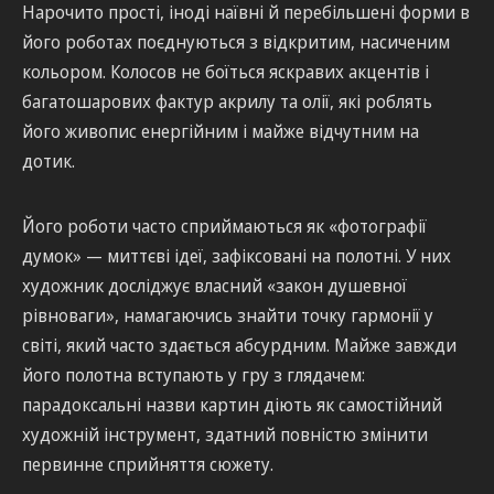
Нарочито прості, іноді наївні й перебільшені форми в
його роботах поєднуються з відкритим, насиченим
кольором. Колосов не боїться яскравих акцентів і
багатошарових фактур акрилу та олії, які роблять
його живопис енергійним і майже відчутним на
дотик.
Його роботи часто сприймаються як «фотографії
думок» — миттєві ідеї, зафіксовані на полотні. У них
художник досліджує власний «закон душевної
рівноваги», намагаючись знайти точку гармонії у
світі, який часто здається абсурдним. Майже завжди
його полотна вступають у гру з глядачем:
парадоксальні назви картин діють як самостійний
художній інструмент, здатний повністю змінити
первинне сприйняття сюжету.