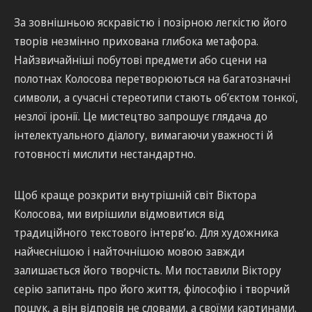
За зовнішньою яскравістю і позірною легкістю його
творів незмінно прихована глибока метафора.
Найзвичайніші побутові предмети або сцени на
полотнах Колосова перетворюються на багатозначні
символи, а сучасні стереотипи стають об’єктом тонкої,
незлої іронії. Це мистецтво запрошує глядача до
інтелектуального діалогу, вимагаючи уважності й
готовності мислити нестандартно.
Щоб краще розкрити внутрішній світ Віктора
Колосова, ми вирішили відмовитися від
традиційного текстового інтерв’ю. Для художника
найчеснішою і найточнішою мовою завжди
залишається його творчість. Ми поставили Віктору
серію запитань про його життя, філософію і творчий
пошук, а він відповів не словами, а своїми картинами.