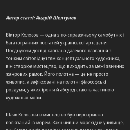
Автор статті: Андрій Шептунов
Віктор Колосов — одна з по-справжньому самобутніх і
багатогранних постатей української артсцени.
Поєднуючи досвід капітана далекого плавання з
тонким світовідчуттям концептуального художника,
він створює мистецтво, що виходить за межі звичних
жанрових рамок. Його полотна — це не просто
живопис, а зафіксовані на полотні філософські
роздуми, у яких іронія й абсурд стають частиною
художньої мови.
Шлях Колосова в мистецтво був нерозривно
пов’язаний із морем. Закінчивши морехідне училище,