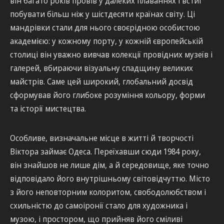
він багато років провів у далеких плаваннях і встиг
побувати більш ніж у шістдесяти країнах світу. Ці
мандрівки стали для нього своєрідною особистою
академією: у кожному порту, у кожній європейській
столиці він уважно вивчав колекції провідних музеїв і
галерей, вбираючи візуальну спадщину великих
майстрів. Саме цей широкий, глобальний досвід
сформував його глибоке розуміння кольору, форми
та історії мистецтва.
Особливе, визначальне місце в житті й творчості
Віктора займає Одеса. Переїхавши сюди 1984 року,
він знайшов не лише дім, а й середовище, яке точно
відповідало його внутрішньому світовідчуттю. Місто
з його неповторним колоритом, свободолюбством і
схильністю до самоіронії стало для художника і
музою, і простором, що прийняв його сміливі