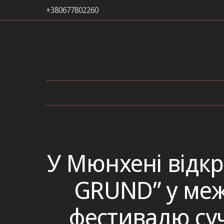
+380677802260
У Мюнхені відкр
GRUND” у ме
фестивалю су