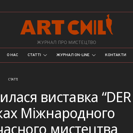
ЖУРНАЛ ПРО МИСТЕЦТВО
О НАС
СТАТТІ
ЖУРНАЛ ON-LINE
КОНТАКТИ
СТАТТІ
илася виставка “DER
жах Міжнародного
часного мистецтва