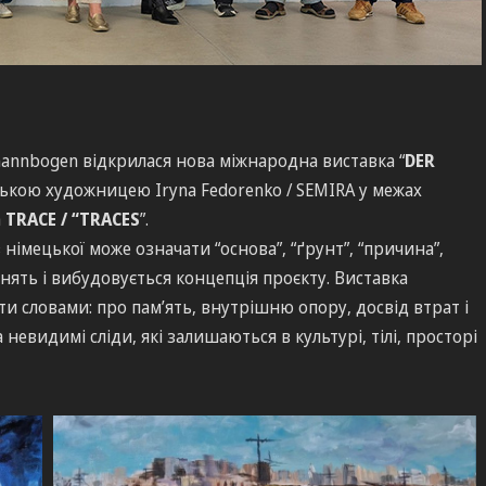
annbogen відкрилася нова міжнародна виставка “
DER
ською художницею Iryna Fedorenko / SEMIRA у межах
а
TRACE / “TRACES
”.
з німецької може означати “основа”, “ґрунт”, “причина”,
нять і вибудовується концепція проєкту. Виставка
и словами: про пам’ять, внутрішню опору, досвід втрат і
невидимі сліди, які залишаються в культурі, тілі, просторі