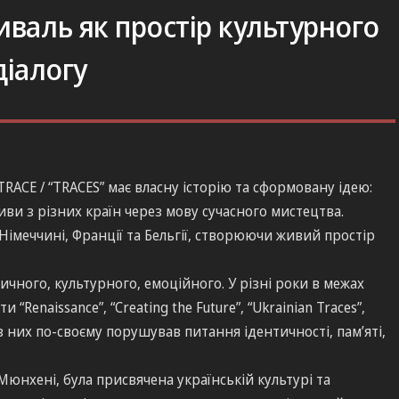
иваль як простір культурного
діалогу
ACE / “TRACES” має власну історію та сформовану ідею:
тиви з різних країн через мову сучасного мистецтва.
Німеччині, Франції та Бельгії, створюючи живий простір
ичного, культурного, емоційного. У різні роки в межах
Renaissance”, “Creating the Future”, “Ukrainian Traces”,
 із них по-своєму порушував питання ідентичності, пам’яті,
 Мюнхені, була присвячена українській культурі та