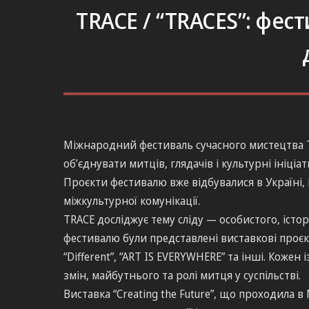
TRACE / “TRACES”: фест
Міжнародний фестиваль сучасного мистецтва TR
об’єднувати митців, глядачів і культурні ініціа
Проєкти фестивалю вже відбувалися в Україні, 
міжкультурної комунікації.
TRACE досліджує тему сліду — особистого, істор
фестивалю були представлені виставкові проєкти “
“Different”, “ART IS EVERYWHERE” та інші. Кожен
змін, майбутнього та ролі митця у суспільстві.
Виставка “Creating the Future”, що проходила в