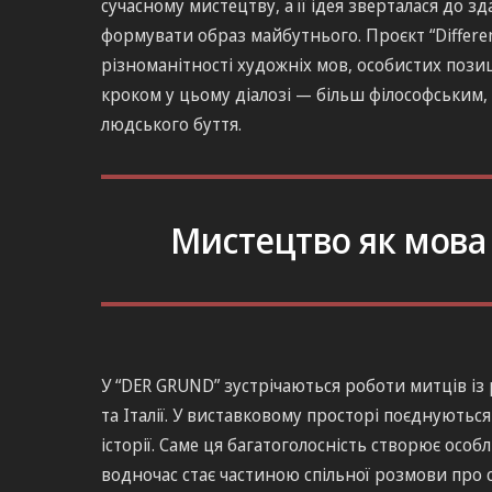
сучасному мистецтву, а її ідея зверталася до з
формувати образ майбутнього. Проєкт “Differ
різноманітності художніх мов, особистих позиц
кроком у цьому діалозі — більш філософським,
людського буття.
Мистецтво як мова п
У “DER GRUND” зустрічаються роботи митців із 
та Італії. У виставковому просторі поєднуються 
історії. Саме ця багатоголосність створює осо
водночас стає частиною спільної розмови про сл