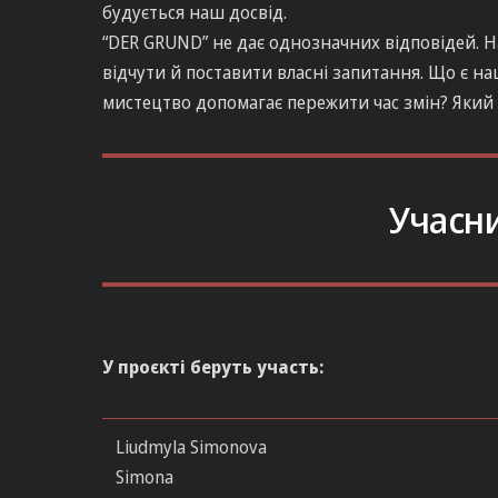
будується наш досвід.
“DER GRUND” не дає однозначних відповідей. Н
відчути й поставити власні запитання. Що є н
мистецтво допомагає пережити час змін? Який 
Учасн
У проєкті беруть участь:
Liudmyla Simonova
Simona