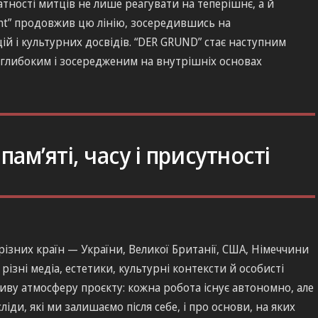
датності митців не лише реагувати на теперішнє, а й
ent” продовжив цю лінію, зосередившись на
ій і культурних досвідів. “DER GRUND” стає наступним
 глибоким і зосередженим на внутрішніх основах
ам’яті, часу і присутності
різних країн — України, Великої Британії, США, Німеччини
різні медіа, естетики, культурні контексти й особисті
бливу атмосферу проєкту: кожна робота існує автономно, але
іди, які ми залишаємо після себе, і про основи, на яких