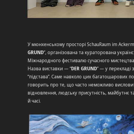
У мюнхенському просторі SchauRaum im Ackerm
GRUND
”, організована та кураторована україн
Міжнародного фестивалю сучасного мистецтв
Назва виставки — “
DER GRUND
” — у перекладі 
“підстава”. Саме навколо цих багатошарових по
говорить про те, що часто неможливо висловит
відновлення, людську присутність, майбутнє та 
й часі.